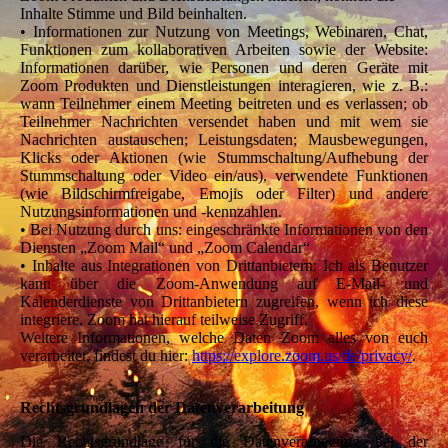
Inhalte Stimme und Bild beinhalten.
• Informationen zur Nutzung von Meetings, Webinaren, Chat,
Funktionen zum kollaborativen Arbeiten sowie der Website:
Informationen darüber, wie Personen und deren Geräte mit
Zoom Produkten und Dienstleistungen interagieren, wie z. B.:
wann Teilnehmer einem Meeting beitreten und es verlassen; ob
Teilnehmer Nachrichten versendet haben und mit wem sie
Nachrichten austauschen; Leistungsdaten; Mausbewegungen,
Klicks oder Aktionen (wie Stummschaltung/Aufhebung der
Stummschaltung oder Video ein/aus), verwendete Funktionen
(wie Bildschirmfreigabe, Emojis oder Filter) und andere
Nutzungsinformationen und -kennzahlen.
• Bei Nutzung durch uns: eingeschränkte Informationen von den
Diensten „Zoom Mail“ und „Zoom Calendar“
• Inhalte aus Integrationen von Drittanbietern: Ich als Benutzer
kann über die Zoom-Anwendung auf E-Mail- und
Kalenderdienste von Drittanbietern zugreifen, wenn ich diese
integriere. Zoom hat hierauf teilweise Zugriff.
Weitere Informationen, welche Daten Zoom alles von euch
verarbeitet, findest du hier:
https://explore.zoom.us/de/privacy/
.
Rechtsgrundlagen der Datenverarbeitung
Die Rechtsgrundlage für die Datenverarbeitung bei der