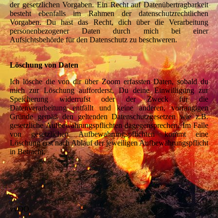
der gesetzlichen Vorgaben. Ein Recht auf Datenübertragbarkeit
besteht ebenfalls im Rahmen der datenschutzrechtlichen
Vorgaben. Du hast das Recht, dich über die Verarbeitung
personenbezogener Daten durch mich bei einer
Aufsichtsbehörde für den Datenschutz zu beschweren.
Löschung von Daten
Ich lösche die von dir über Zoom erfassten Daten, sobald du
mich zur Löschung aufforderst, Du deine Einwilligung zur
Speicherung widerrufst oder der Zweck für die
Datenverarbeitung entfällt und keine anderen, vorrangigen
Gründe gemäß den geltenden Datenschutzgesetzen wie z.B.
gesetzliche Aufbewahrungspflichten dagegensprechen. Im Falle
von gesetzlichen Aufbewahrungspflichten kommt eine
Löschung erst nach Ablauf der jeweiligen Aufbewahrungspflicht
in Betracht.
vvOO