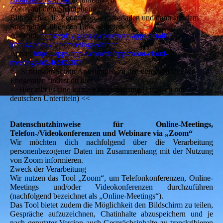
Zoom auf dem Smartphone
Bitte vorher die Zoom App herunterladen und dann auf dem
Smartphone über den Link beitreten.
Android:
https://play.google.com/store/apps/details?
id=us.zoom.videomeetings&hl=de
Apple:
https://apps.apple.com/de/app/zoom-cloud-
meetings/id546505307
>> Schritt-für-Schritt Anleitungen zu den unterschiedlichen
Endgeräten findest du hier <<
>>Hier gibt es eine kurze Videoerklärung (Englisch mit
deutschen Untertiteln) <<
Datenschutzhinweise für Online-Meetings,
Telefon-/Videokonferenzen und Webinare via „Zoom“
Wir möchten dich nachfolgend über die Verarbeitung
personenbezogener Daten im Zusammenhang mit der Nutzung
von Zoom informieren.
Zweck der Verarbeitung
Wir nutzen das Tool „Zoom“, um Telefonkonferenzen, Online-
Meetings und/oder Videokonferenzen durchzuführen
(nachfolgend bezeichnet als „Online-Meetings“).
Das Tool bietet zudem die Möglichkeit den Bildschirm zu teilen,
Gespräche aufzuzeichnen, Chatinhalte abzuspeichern und je
nach genutzter Version auch Gesprächsinhalte zu transkribieren