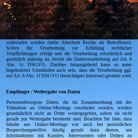
Durchführung von Online-Meetings ist Art. 6 Abs. 1b DSGVO,
soweit die Meetings im Rahmen von Vertragsbeziehungen
durchgeführt werden. Steht weder ein Vertrag noch
vorvertragliche Maßnahmen im Raum und haben Sie mir Ihre
ausdrückliche Einwilligung zu dieser Datenverarbeitung erteilt,
so ist die Rechtsgrundlage Art. 6 Abs. 1a DSGVO. Eine erteilte
Einwilligung kann jederzeit mit Wirkung für die Zukunft
widerrufen werden (siehe Abschnitt Rechte als Betroffener).
Sofern die Verarbeitung zur Erfüllung rechtlicher
Verpflichtungen erfolgt und die Verarbeitung erforderlich und
gesetzlich zulässig ist, beruht die Datenverarbeitung auf Art. 6
Abs. 1c DSGVO. Darüber hinausgehend kann es unter
begründeten Umständen auch sein, dass die Verarbeitung ggf.
auf Art. 6 Abs. 1f DSGVO (berechtigtes Interesse) gestützt wird.
Empfänger / Weitergabe von Daten
Personenbezogene Daten, die im Zusammenhang mit der
Teilnahme an Online-Meetings verarbeitet werden, werden
grundsätzlich nicht an Dritte weitergegeben, sofern sie nicht
gerade zur Weitergabe bestimmt sind. Beachten Sie bitte, dass
Inhalte aus Online-Meetings wie auch bei persönlichen
Besprechungstreffen häufig gerade dazu dienen, um
Informationen mit Kunden, Interessenten oder Dritten zu