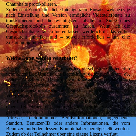
Chatinhalte protokollieren.
Zudem hat Zoom künstliche Intelligenz im Einsatz, welche es je
nach Einstellung und Version ermöglicht Videotelefonate zu
transkribieren und die wichtigsten Inhalte im Sinne eines
Gesprächsprotokolls zusammen zu fassen. Wenn ich die
Gesprächsinhalte transkribieren lassen, werde ich dir das vorher
transparent mitteilen und – soweit erforderlich – um eine
Zustimmung bitten.
Welche Daten werden verarbeitet?
Bei der Nutzung von Zoom werden verschiedene Datenarten
verarbeitet. Der Umfang der Daten hängt dabei auch davon ab,
welche Angaben zu Daten du vor bzw. bei der Teilnahme an
einem Online-Meeting machst.
Folgende personenbezogene Daten sind Gegenstand der
Verarbeitung:
• Profil- und Teilnehmerinformationen: Informationen, die von
einem Teilnehmer, der einem Meeting beitritt, zur Verfügung
gestellt werden, z. B. Name, Anzeigename, Bild, E-Mail-
Adresse, Telefonnummer, Berufsinformationen, angegebener
Standort, Benutzer-ID oder andere Informationen, die vom
Benutzer und/oder dessen Kontoinhaber bereitgestellt werden.
Zudem ob der Teilnehmer über eine eigene Lizenz verfügt.