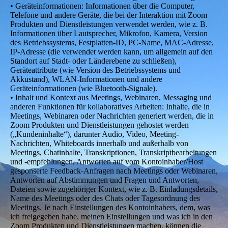
• Geräteinformationen: Informationen über die Computer,
Telefone und andere Geräte, die bei der Interaktion mit Zoom
Produkten und Dienstleistungen verwendet werden, wie z. B.
Informationen über Lautsprecher, Mikrofon, Kamera, Version
des Betriebssystems, Festplatten-ID, PC-Name, MAC-Adresse,
IP-Adresse (die verwendet werden kann, um allgemein auf den
Standort auf Stadt- oder Länderebene zu schließen),
Geräteattribute (wie Version des Betriebssystems und
Akkustand), WLAN-Informationen und andere
Geräteinformationen (wie Bluetooth-Signale).
• Inhalt und Kontext aus Meetings, Webinaren, Messaging und
anderen Funktionen für kollaboratives Arbeiten: Inhalte, die in
Meetings, Webinaren oder Nachrichten generiert werden, die in
Zoom Produkten und Dienstleistungen gehostet werden
(„Kundeninhalte“), darunter Audio, Video, Meeting-
Nachrichten, Whiteboards innerhalb und außerhalb von
Meetings, Chatinhalte, Transkriptionen, Transkriptbearbeitungen
und -empfehlungen, Antworten auf vom Kontoinhaber/Host
gesponserte Feedback-Anfragen nach Meetings oder Webinaren,
Antworten auf Abstimmungen und Fragen und Antworten,
Dateien sowie zugehöriger Kontext, wie z. B. Einladungsdetails,
Name des Meetings oder des Chats oder Tagesordnung des
Meetings. Je nach Einstellungen des Kontoinhabers, dem, was
ich freigegeben habe, meinen Einstellungen und was ich in den
Zoom Produkten und Dienstleistungen machen, können die