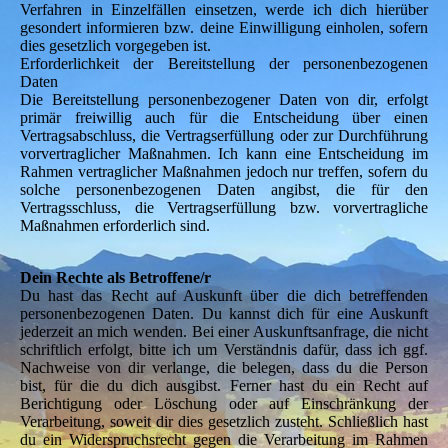
Verfahren in Einzelfällen einsetzen, werde ich dich hierüber
gesondert informieren bzw. deine Einwilligung einholen, sofern
dies gesetzlich vorgegeben ist.
Erforderlichkeit der Bereitstellung der personenbezogenen
Daten
Die Bereitstellung personenbezogener Daten von dir, erfolgt
primär freiwillig auch für die Entscheidung über einen
Vertragsabschluss, die Vertragserfüllung oder zur Durchführung
vorvertraglicher Maßnahmen. Ich kann eine Entscheidung im
Rahmen vertraglicher Maßnahmen jedoch nur treffen, sofern du
solche personenbezogenen Daten angibst, die für den
Vertragsschluss, die Vertragserfüllung bzw. vorvertragliche
Maßnahmen erforderlich sind.
Dein Rechte als Betroffene/r
Du hast das Recht auf Auskunft über die dich betreffenden
personenbezogenen Daten. Du kannst dich für eine Auskunft
jederzeit an mich wenden. Bei einer Auskunftsanfrage, die nicht
schriftlich erfolgt, bitte ich um Verständnis dafür, dass ich ggf.
Nachweise von dir verlange, die belegen, dass du die Person
bist, für die du dich ausgibst. Ferner hast du ein Recht auf
Berichtigung oder Löschung oder auf Einschränkung der
Verarbeitung, soweit dir dies gesetzlich zusteht. Schließlich hast
du ein Widerspruchsrecht gegen die Verarbeitung im Rahmen