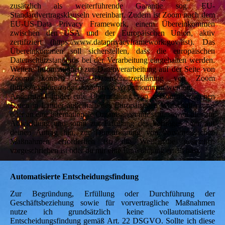
zusätzlich als weiterführende Garantie sog. EU-
Standardvertragsklauseln vereinbart. Zudem ist Zoom nach dem
EU-US-Data Privacy Framework, einem Übereinkommen
zwischen den USA und der Europäischen Union, aktiv
zertifiziert (https://www.dataprivacyframework.gov/list). Das
Übereinkommen soll sicherstellen, dass die europäischen
Datenschutzstandards bei der Verarbeitung eingehalten werden.
Weitere Informationen zur Datenverarbeitung auf der Seite von
Zoom, können der Datenschutzerklärung von Zoom
(https://explore.zoom.us/de/privacy/) entnommen werden.
Andernfalls findet eine Übermittlung von personenbezogenen
Daten in Länder außerhalb des Europäischen Wirtschaftsraums
oder an eine internationale Organisation nur statt, soweit dies zur
Abwicklung und somit zur Erfüllung des Vertrages oder, auf
deinen Antrag hin, zur Durchführung von vorvertraglichen
Maßnahmen erforderlich ist, die Weitergabe gesetzlich
vorgeschrieben ist oder du mir eine Einwilligung erteilt hast.
Automatisierte Entscheidungsfindung
Zur Begründung, Erfüllung oder Durchführung der
Geschäftsbeziehung sowie für vorvertragliche Maßnahmen
nutze ich grundsätzlich keine vollautomatisierte
Entscheidungsfindung gemäß Art. 22 DSGVO. Sollte ich diese