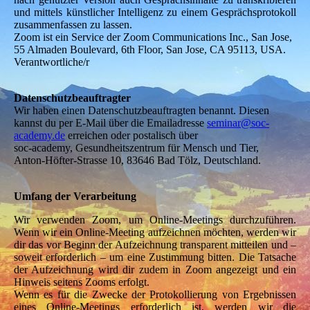
und mittels künstlicher Intelligenz zu einem Gesprächsprotokoll
zusammenfassen zu lassen.
Zoom ist ein Service der Zoom Communications Inc., San Jose,
55 Almaden Boulevard, 6th Floor, San Jose, CA 95113, USA.
Verantwortliche/r
Datenschutzbeauftragter
Wir haben einen Datenschutzbeauftragten benannt. Diesen
kannst du per E-Mail über die Emailadresse
seminar@soc-
academy.de
erreichen oder postalisch über
soc-academy, Gesundheitszentrum für Mensch und Tier,
Anton-Höfter-Strasse 10, 83646 Bad Tölz, Deutschland.
Umfang der Verarbeitung
Wir verwenden Zoom, um Online-Meetings durchzuführen.
Wenn wir ein Online-Meeting aufzeichnen möchten, werden wir
dir das vor Beginn der Aufzeichnung transparent mitteilen und –
soweit erforderlich – um eine Zustimmung bitten. Die Tatsache
der Aufzeichnung wird dir zudem in Zoom angezeigt und ein
Hinweis seitens Zooms erfolgt.
Wenn es für die Zwecke der Protokollierung von Ergebnissen
eines Online-Meetings erforderlich ist, werden wir die