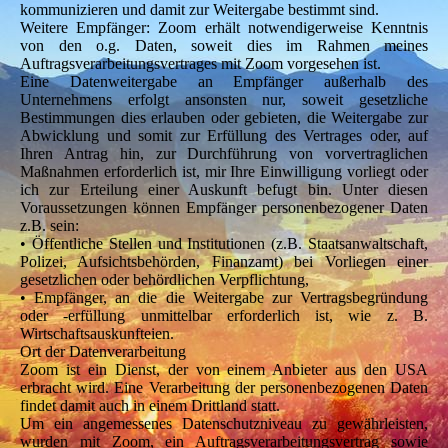
kommunizieren und damit zur Weitergabe bestimmt sind.
Weitere Empfänger: Zoom erhält notwendigerweise Kenntnis
von den o.g. Daten, soweit dies im Rahmen meines
Auftragsverarbeitungsvertrages mit Zoom vorgesehen ist.
Eine Datenweitergabe an Empfänger außerhalb des
Unternehmens erfolgt ansonsten nur, soweit gesetzliche
Bestimmungen dies erlauben oder gebieten, die Weitergabe zur
Abwicklung und somit zur Erfüllung des Vertrages oder, auf
Ihren Antrag hin, zur Durchführung von vorvertraglichen
Maßnahmen erforderlich ist, mir Ihre Einwilligung vorliegt oder
ich zur Erteilung einer Auskunft befugt bin. Unter diesen
Voraussetzungen können Empfänger personenbezogener Daten
z.B. sein:
• Öffentliche Stellen und Institutionen (z.B. Staatsanwaltschaft,
Polizei, Aufsichtsbehörden, Finanzamt) bei Vorliegen einer
gesetzlichen oder behördlichen Verpflichtung,
• Empfänger, an die die Weitergabe zur Vertragsbegründung
oder -erfüllung unmittelbar erforderlich ist, wie z. B.
Wirtschaftsauskunfteien.
Ort der Datenverarbeitung
Zoom ist ein Dienst, der von einem Anbieter aus den USA
erbracht wird. Eine Verarbeitung der personenbezogenen Daten
findet damit auch in einem Drittland statt.
Um ein angemessenes Datenschutzniveau zu gewährleisten,
wurden mit Zoom, ein Auftragsverarbeitungsvertrag sowie