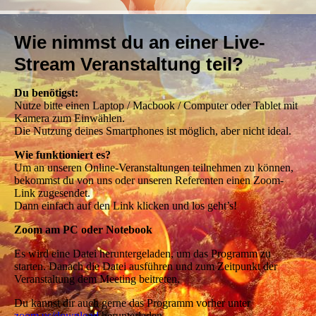
Wie nimmst du an einer Live-
Stream Veranstaltung teil?
Du benötigst:
Nutze bitte einen Laptop / Macbook / Computer oder Tablet mit
Kamera zum Einwählen.
Die Nutzung deines Smartphones ist möglich, aber nicht ideal.
Wie funktioniert es?
Um an unseren Online-Veranstaltungen teilnehmen zu können,
bekommst du von uns oder unseren Referenten einen Zoom-
Link zugesendet.
Dann einfach auf den Link klicken und los geht’s!
Zoom am PC oder Notebook
Es wird eine Datei heruntergeladen, um das Programm zu
starten. Danach die Datei ausführen und zum Zeitpunkt der
Veranstaltung dem Meeting beitreten.
Du kannst dir auch gerne das Programm vorher unter
zoom.us/download
herunterladen.