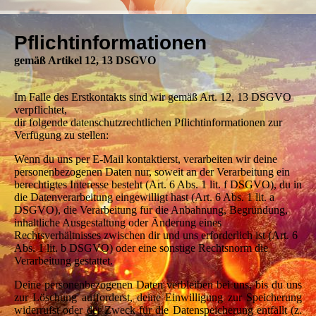
Pflichtinformationen
gemäß Artikel 12, 13 DSGVO
Im Falle des Erstkontakts sind wir gemäß Art. 12, 13 DSGVO
verpflichtet,
dir folgende datenschutzrechtlichen Pflichtinformationen zur
Verfügung zu stellen:
Wenn du uns per E-Mail kontaktierst, verarbeiten wir deine
personenbezogenen Daten nur, soweit an der Verarbeitung ein
berechtigtes Interesse besteht (Art. 6 Abs. 1 lit. f DSGVO), du in
die Datenverarbeitung eingewilligt hast (Art. 6 Abs. 1 lit. a
DSGVO), die Verarbeitung für die Anbahnung, Begründung,
inhaltliche Ausgestaltung oder Änderung eines
Rechtsverhältnisses zwischen dir und uns erforderlich ist (Art. 6
Abs. 1 lit. b DSGVO) oder eine sonstige Rechtsnorm die
Verarbeitung gestattet.
Deine personenbezogenen Daten verbleiben bei uns, bis du uns
zur Löschung aufforderst, deine Einwilligung zur Speicherung
widerrufst oder der Zweck für die Datenspeicherung entfällt (z.