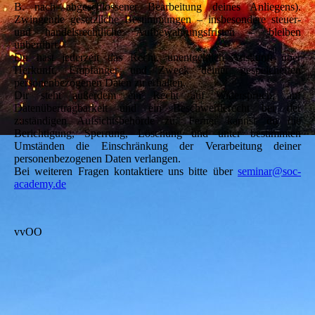
B. nach abgeschlossener Bearbeitung deines Anliegens).
Zwingende gesetzliche Bestimmungen – insbesondere steuer-
und handelsrechtliche Aufbewahrungsfristen – bleiben
unberührt.
Du hast jederzeit das Recht, unentgeltlich Auskunft über
Herkunft, Empfänger und Zweck deiner gespeicherten
personenbezogenen Daten zu erhalten.
Dir steht außerdem ein Recht auf Widerspruch, auf
Datenübertragbarkeit und ein Beschwerderecht bei der
zuständigen Aufsichtsbehörde zu. Ferner kannst du die
Berichtigung, Sperrung, Löschung und unter bestimmten
Umständen die Einschränkung der Verarbeitung deiner
personenbezogenen Daten verlangen.
Bei weiteren Fragen kontaktiere uns bitte über
seminar@soc-
academy.de
vvOO