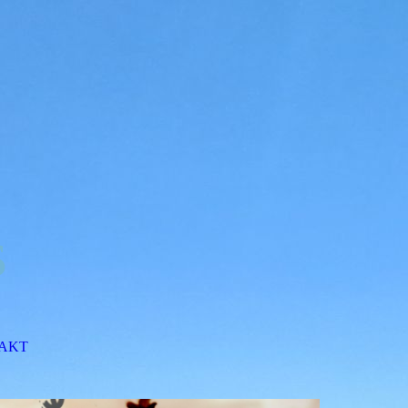
s
AKT