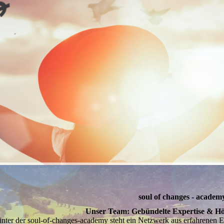
soul of changes - academ
Unser Team: Gebündelte Expertise & Hö
nter der soul-of-changes-academy steht ein Netzwerk aus erfahrenen E