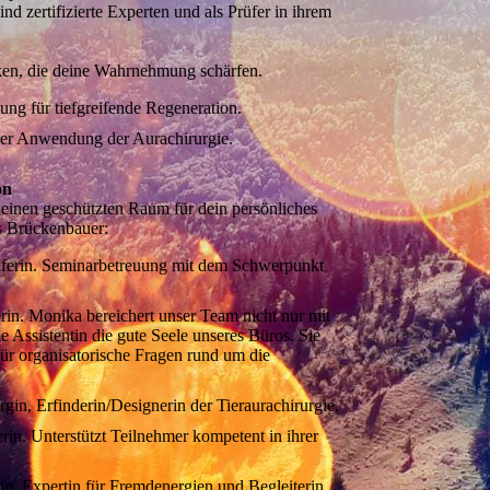
nd zertifizierte Experten und als Prüfer in ihrem
iken, die deine Wahrnehmung schärfen.
ng für tiefgreifende Regeneration.
n der Anwendung der Aurachirurgie.
on
 einen geschützten Raum für dein persönliches
s Brückenbauer:
Prüferin. Seminarbetreuung mit dem Schwerpunkt
erin. Monika bereichert unser Team nicht nur mit
e Assistentin die gute Seele unseres Büros. Sie
für organisatorische Fragen rund um die
in, Erfinderin/Designerin der Tieraurachirurgie.
erin. Unterstützt Teilnehmer kompetent in ihrer
rin. Expertin für Fremdenergien und Begleiterin