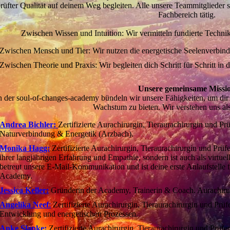
rüfter Qualität auf deinem Weg begleiten. Alle unsere Teammitglieder si
Fachbereich tätig.
Zwischen Wissen und Intuition: Wir vermitteln fundierte Techn
Zwischen Mensch und Tier: Wir nutzen die energetische Seelenverbindu
Zwischen Theorie und Praxis: Wir begleiten dich Schritt für Schritt i
Unsere gemeinsame Missi
n der soul-of-changes-academy bündeln wir unsere Fähigkeiten, um dir
Wachstum zu bieten. Wir verstehen uns al
Andrea Bichler:
Zertifizierte Aurachirurgin, Tieraurachirurgin und 
Naturverbindung & Energetik (Arzbach).
Monika Hagg:
Zertifizierte Aurachirurgin, Tieraurachirurgin und Prüf
ihrer langjährigen Erfahrung und Empathie, sondern ist auch als virtuell
betreut unsere E-Mail-Kommunikation und ist deine erste Anlaufstelle 
Academy.
Jessica Keller:
Gründerin der Academy, Trainerin & Coach. Aurachirurg
Angelika Neef
:
Zertifizierte Aurachirurgin, Tieraurachirurgin und Prüf
Entwicklung und energetischen Prozessen.
Anke Slapke:
Zertifizierte Aurachirurgin, Tieraurachirurgin und Prüfe