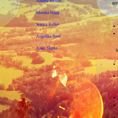
Andrea Bichler
gep
Monika Hagg
Jessica Keller
Angelika Neef
Anke Slapke
I