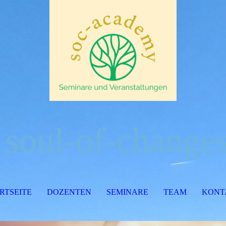
soul-of-change
RTSEITE
DOZENTEN
SEMINARE
TEAM
KONT