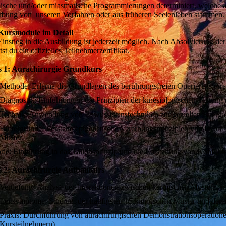
ische und/oder miasmatische Programmierungen determiniert, welche a
rbung von unseren Vorfahren oder aus früheren Seelenleben stammen.
Kursmodule im Detail
Einstieg in die Ausbildung ist jederzeit möglich. Nach Absolvierung de
tst du ein offizielles Teilnehmerzertifikat.
 1: Aurachirurgie Grundkurs
Methode: Erlerne die Grundlagen des berührungsfreien Operierens direk
Diagnostik: Einführung in die Prinzipien der kinesiologischen Testun
Technik: Anwendung von Bewusstseinstechniken zur gezielten Energie
Hintergründe: Verstehe epigenetische Vererbungsprinzipien von Infor
Muster.
rie: Einführung in das Talionsprinzip und die Entstehung von Konflikt
 2: Aurachirurgie Aufbaukurs
Vertiefung: Analyse der Interaktionen zwischen karmischen Mustern, m
Leitsymptome: Studium der häufigsten 15 karmischen Muster und dere
Praxis: Durchführung von aurachirurgischen Demonstrationsoperatio
Kursteilnehmern).