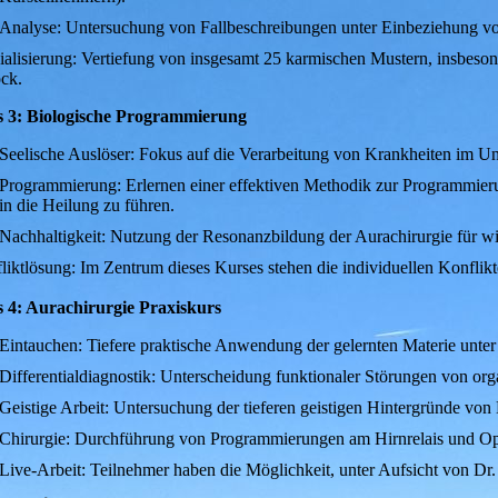
Analyse: Untersuchung von Fallbeschreibungen unter Einbeziehung 
ialisierung: Vertiefung von insgesamt 25 karmischen Mustern, insbes
ck.
 3: Biologische Programmierung
Seelische Auslöser: Fokus auf die Verarbeitung von Krankheiten im Un
Programmierung: Erlernen einer effektiven Methodik zur Programmieru
in die Heilung zu führen.
Nachhaltigkeit: Nutzung der Resonanzbildung der Aurachirurgie für wi
liktlösung: Im Zentrum dieses Kurses stehen die individuellen Konflik
 4: Aurachirurgie Praxiskurs
Eintauchen: Tiefere praktische Anwendung der gelernten Materie unter
Differentialdiagnostik: Unterscheidung funktionaler Störungen von or
Geistige Arbeit: Untersuchung der tieferen geistigen Hintergründe von 
Chirurgie: Durchführung von Programmierungen am Hirnrelais und Op
Live-Arbeit: Teilnehmer haben die Möglichkeit, unter Aufsicht von Dr.