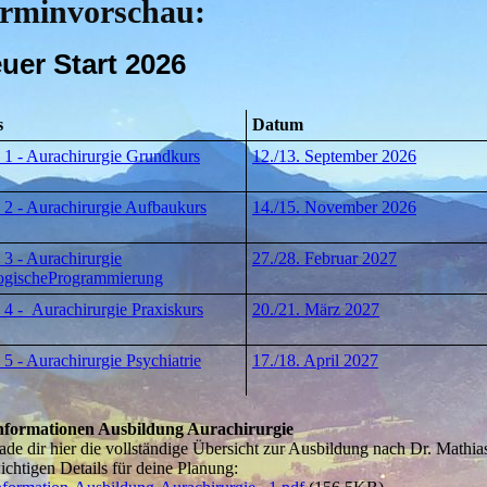
rminvorschau:
uer Start 2026
s
Datum
 1 - Aurachirurgie Grundkurs
12./13. September 2026
 2 - Aurachirurgie Aufbaukurs
14./15. November 2026
 3 - Aurachirurgie
27./28. Februar 2027
ogischeProgrammierung
 4 - Aurachirurgie Praxiskurs
20./21. März 2027
 5 - Aurachirurgie Psychiatrie
17./18. April 2027
nformationen Ausbildung Aurachirurgie
ade dir hier die vollständige Übersicht zur Ausbildung nach Dr. Mathi
ichtigen Details für deine Planung: