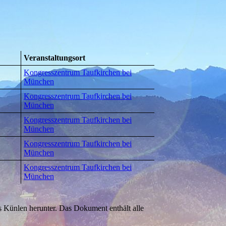
Veranstaltungsort
Kongresszentrum Taufkirchen bei
München
Kongresszentrum Taufkirchen bei
München
Kongresszentrum Taufkirchen bei
München
Kongresszentrum Taufkirchen bei
München
Kongresszentrum Taufkirchen bei
München
as Künlen herunter. Das Dokument enthält alle