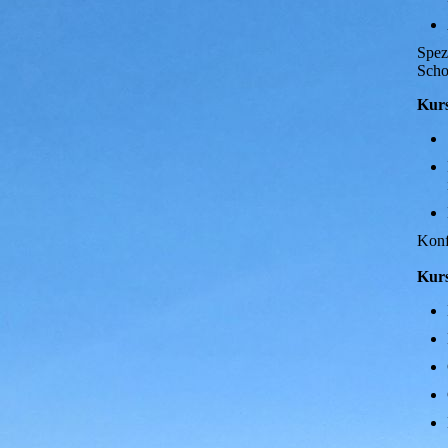
Spez
Scho
Kurs
Konf
Kurs