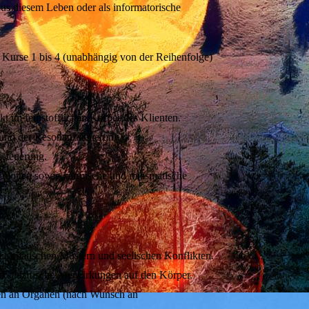
us diesem Leben oder als informatorische
r Kurse 1 bis 4 (unabhängig von der Reihenfolge)
t im feinstofflichen Körper des Klienten.
g und der Resonanzsteuerung.
steuerung.
mationen sowie karmische und miasmatische
en.
iasmatischen Mustern und seelischen Konflikten.
n spezifische Auswirkungen auf den Körper.
nen an Organen (nach Wunsch an