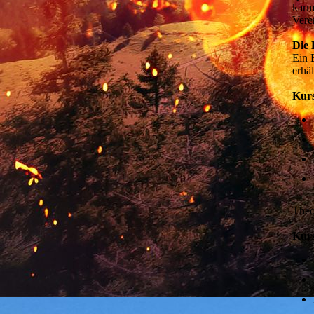
karm
Vere
Die 
Ein 
erhäl
Kurs
Theo
Kurs