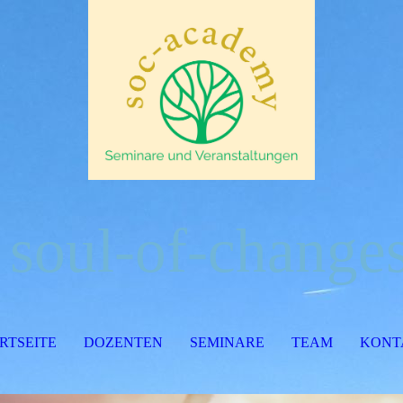
soul-of-change
RTSEITE
DOZENTEN
SEMINARE
TEAM
KONT