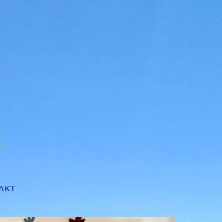
s
AKT