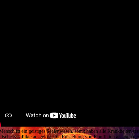
Mensch ist ein geistiges Seelenwesen, somit haben alle Krankheiten s
ifische Konflikte ausgelöst. Die Entstehung von Konflikten als auch d