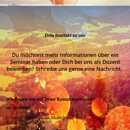
Dein Kontakt zu uns
Du möchtest mehr Informationen über ein
Seminar haben oder Dich bei uns als Dozent
bewerben? Schreibe uns gerne eine Nachricht.
Wir freuen uns auf Deine Kontaktaufnahme!
soc-academy
Gesundheitszentrum für Mensch und Tier
Anton-Höfter-Str. 10
83646 Bad Tölz