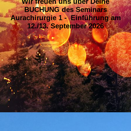
Wir freuen uns über Deine
BUCHUNG des Seminars
Aurachirurgie 1 - Einführung am
12./13. September 2026
vvOO