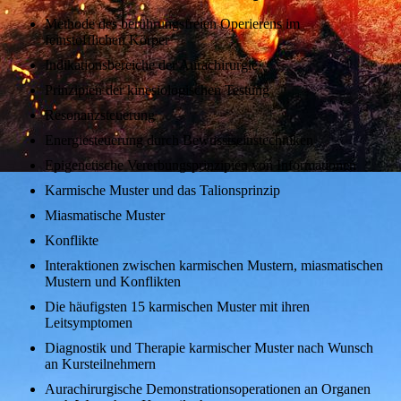
Methode des berührungsfreien Operierens im
feinstofflichen Körper
Indikationsbereiche der Aurachirurgie
Prinzipien der kinesiologischen Testung
Resonanzsteuerung
Energiesteuerung durch Bewusstseinstechniken
Epigenetische Vererbungsprinzipien von Informationen
Karmische Muster und das Talionsprinzip
Miasmatische Muster
Konflikte
Interaktionen zwischen karmischen Mustern, miasmatischen
Mustern und Konflikten
Die häufigsten 15 karmischen Muster mit ihren
Leitsymptomen
Diagnostik und Therapie karmischer Muster nach Wunsch
an Kursteilnehmern
Aurachirurgische Demonstrationsoperationen an Organen